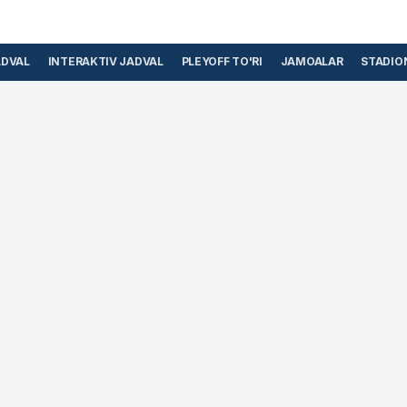
ADVAL
INTERAKTIV JADVAL
PLEYOFF TO'RI
JAMOALAR
STADIO