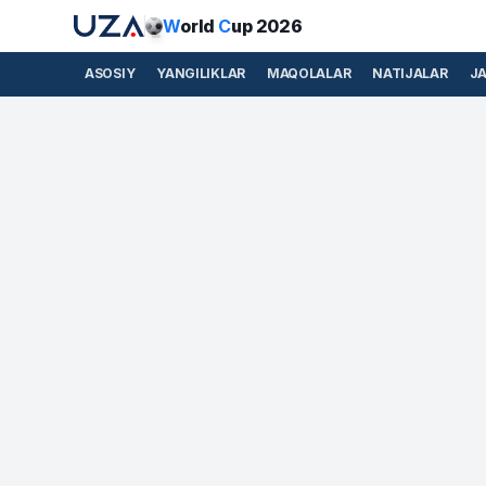
W
orld
C
up 2026
ASOSIY
YANGILIKLAR
MAQOLALAR
NATIJALAR
J