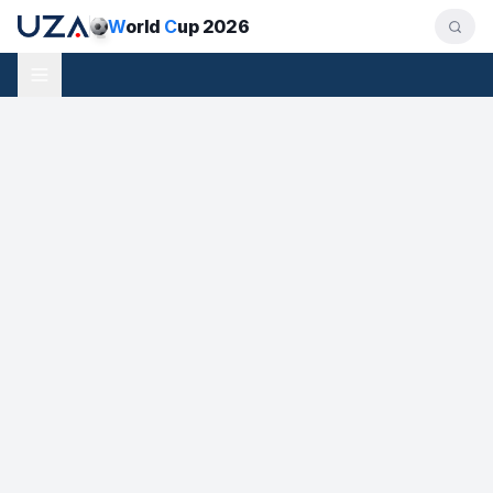
W
orld
C
up 2026
JCh-2026 — Interaktiv jadval
Har bir o'yin natijasini kiriting — guruh jadvallari, eng yaxshi
3-o'rin egalari va butun pleyoff to'ri (1/16 finaldan
finalgacha) avtomatik yangilanadi. Kiritgan natijalaringiz
brauzeringizda saqlanadi va havola orqali ulashiladi.
Ulashish
Haqiqiy natijalarga qaytarish
Vaqt zonasi
0
/
104
o'yin to'ldirildi
GURUH BOSQICHI
PLEYOFF