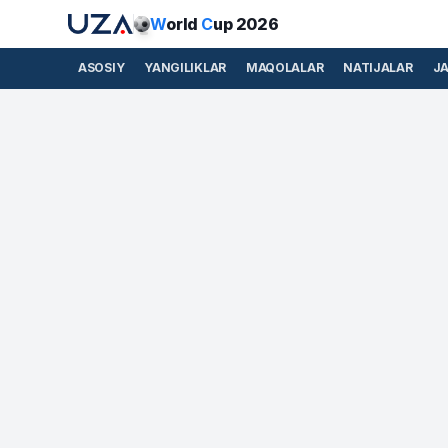
W
orld
C
up 2026
ASOSIY
YANGILIKLAR
MAQOLALAR
NATIJALAR
J