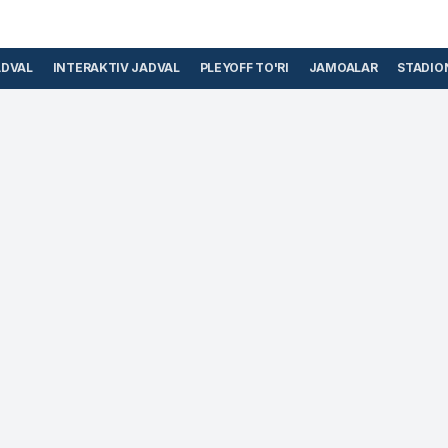
ADVAL
INTERAKTIV JADVAL
PLEYOFF TO'RI
JAMOALAR
STADIO