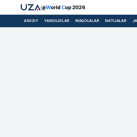
W
orld
C
up 2026
ASOSIY
YANGILIKLAR
MAQOLALAR
NATIJALAR
J