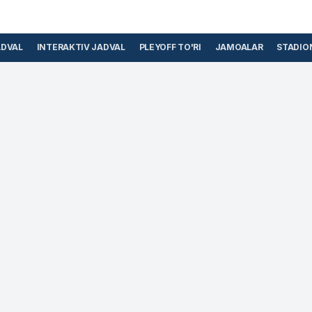
ADVAL
INTERAKTIV JADVAL
PLEYOFF TO'RI
JAMOALAR
STADIO