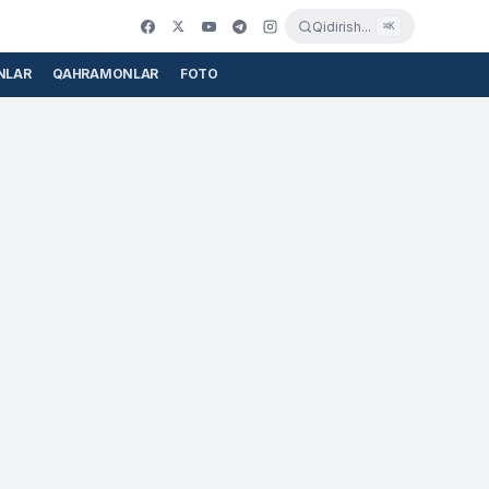
Qidirish...
⌘K
NLAR
QAHRAMONLAR
FOTO