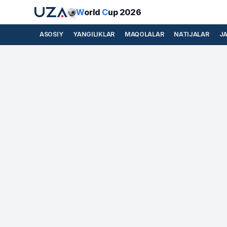
W
orld
C
up 2026
ASOSIY
YANGILIKLAR
MAQOLALAR
NATIJALAR
J