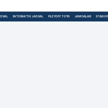
ADVAL
INTERAKTIV JADVAL
PLEYOFF TO'RI
JAMOALAR
STADIO