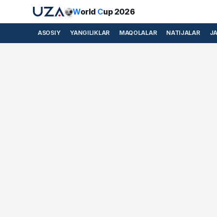
W
orld
C
up 2026
ASOSIY
YANGILIKLAR
MAQOLALAR
NATIJALAR
J