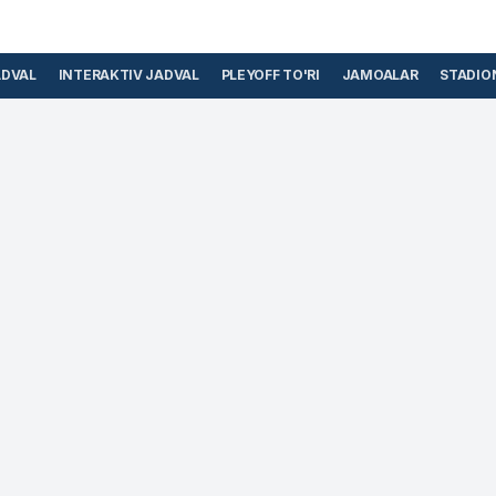
ADVAL
INTERAKTIV JADVAL
PLEYOFF TO'RI
JAMOALAR
STADIO