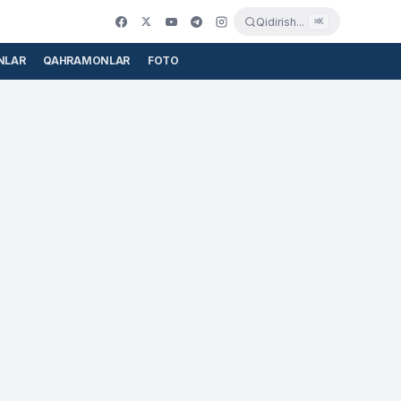
Qidirish...
⌘K
NLAR
QAHRAMONLAR
FOTO