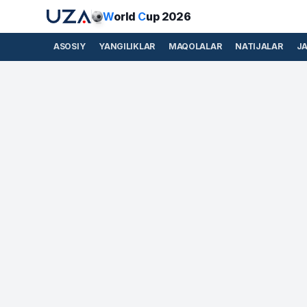
W
orld
C
up 2026
ASOSIY
YANGILIKLAR
MAQOLALAR
NATIJALAR
J