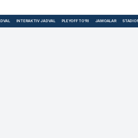
ADVAL
INTERAKTIV JADVAL
PLEYOFF TO'RI
JAMOALAR
STADIO