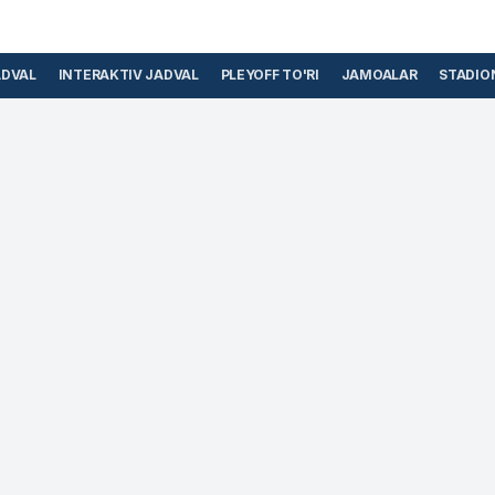
ADVAL
INTERAKTIV JADVAL
PLEYOFF TO'RI
JAMOALAR
STADIO