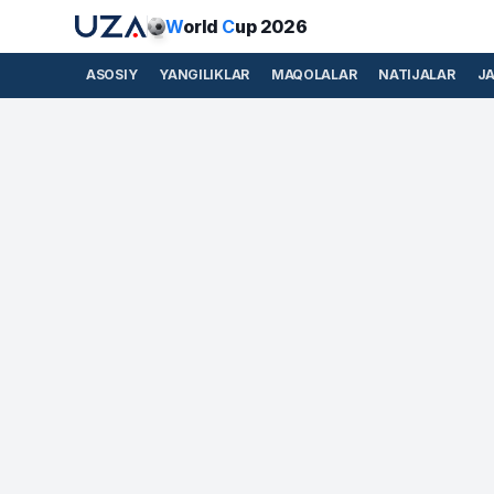
W
orld
C
up 2026
ASOSIY
YANGILIKLAR
MAQOLALAR
NATIJALAR
J