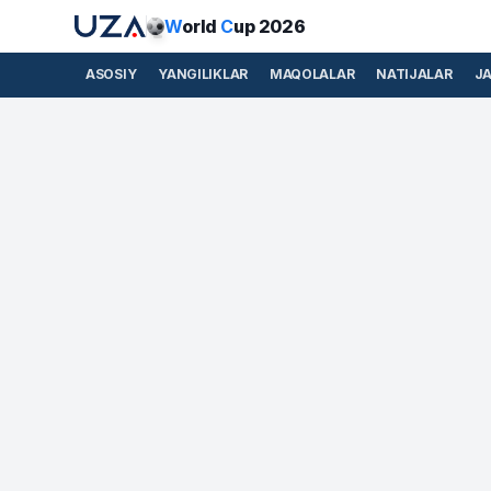
W
orld
C
up 2026
ASOSIY
YANGILIKLAR
MAQOLALAR
NATIJALAR
J