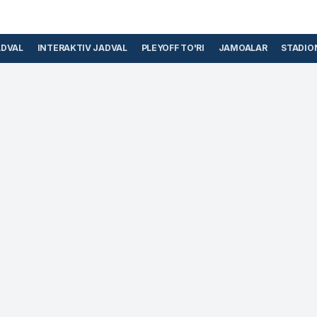
ADVAL
INTERAKTIV JADVAL
PLEYOFF TO'RI
JAMOALAR
STADIO