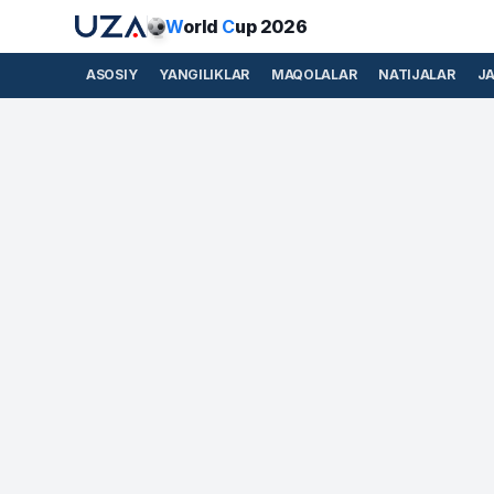
W
orld
C
up 2026
ASOSIY
YANGILIKLAR
MAQOLALAR
NATIJALAR
J