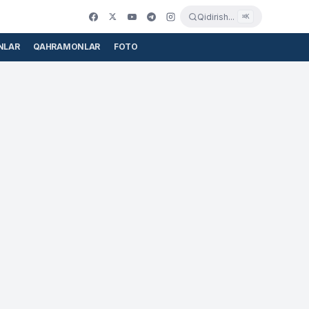
Qidirish...
⌘K
NLAR
QAHRAMONLAR
FOTO