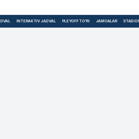
ADVAL
INTERAKTIV JADVAL
PLEYOFF TO'RI
JAMOALAR
STADIO