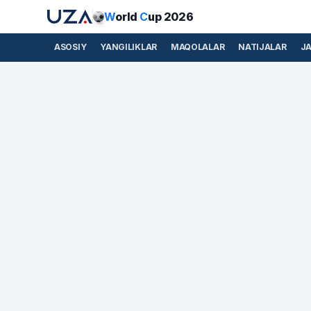
W
orld
C
up 2026
ASOSIY
YANGILIKLAR
MAQOLALAR
NATIJALAR
J