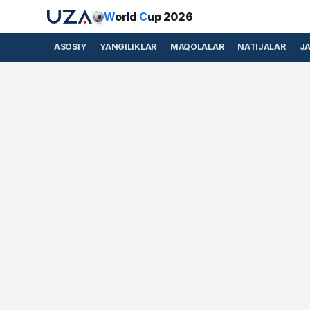
W
orld
C
up 2026
ASOSIY
YANGILIKLAR
MAQOLALAR
NATIJALAR
J