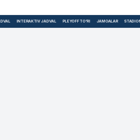
ADVAL
INTERAKTIV JADVAL
PLEYOFF TO'RI
JAMOALAR
STADIO