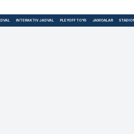
ADVAL
INTERAKTIV JADVAL
PLEYOFF TO'RI
JAMOALAR
STADIO