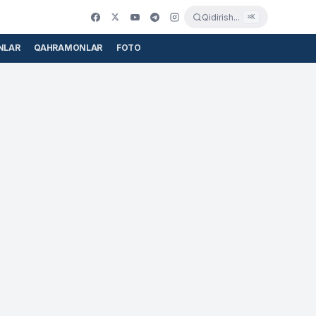
Qidirish...
⌘K
NLAR
QAHRAMONLAR
FOTO