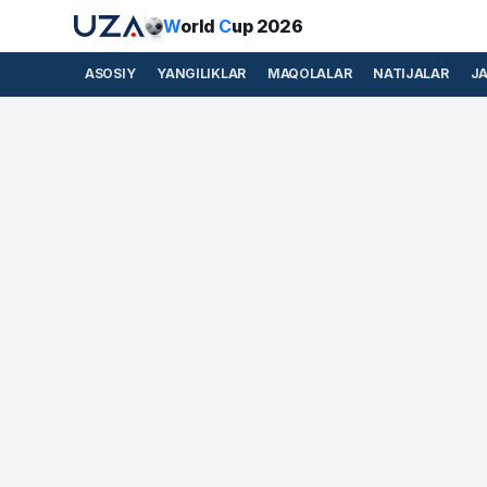
W
orld
C
up 2026
ASOSIY
YANGILIKLAR
MAQOLALAR
NATIJALAR
J