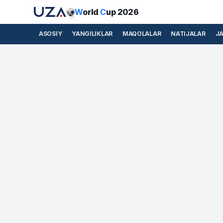
W
orld
C
up 2026
ASOSIY
YANGILIKLAR
MAQOLALAR
NATIJALAR
J