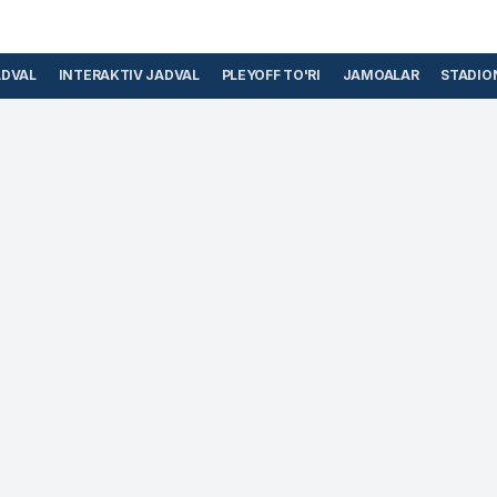
ADVAL
INTERAKTIV JADVAL
PLEYOFF TO'RI
JAMOALAR
STADIO