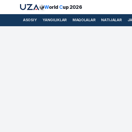
W
orld
C
up 2026
ASOSIY
YANGILIKLAR
MAQOLALAR
NATIJALAR
J