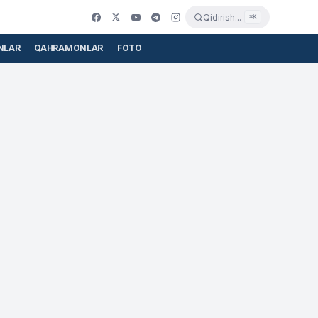
Qidirish...
⌘K
NLAR
QAHRAMONLAR
FOTO