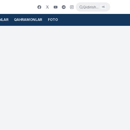
Qidirish...
⌘K
NLAR
QAHRAMONLAR
FOTO