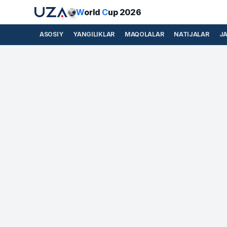
W
orld
C
up 2026
ASOSIY
YANGILIKLAR
MAQOLALAR
NATIJALAR
J