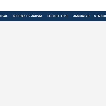
ADVAL
INTERAKTIV JADVAL
PLEYOFF TO'RI
JAMOALAR
STADIO