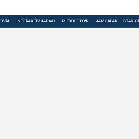
ADVAL
INTERAKTIV JADVAL
PLEYOFF TO'RI
JAMOALAR
STADIO