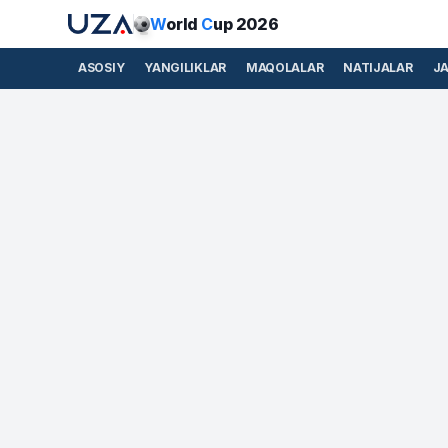
W
orld
C
up 2026
ASOSIY
YANGILIKLAR
MAQOLALAR
NATIJALAR
J