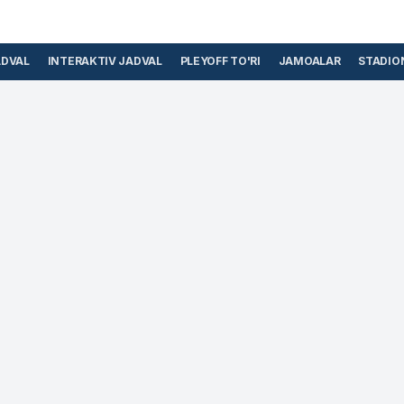
ADVAL
INTERAKTIV JADVAL
PLEYOFF TO'RI
JAMOALAR
STADIO