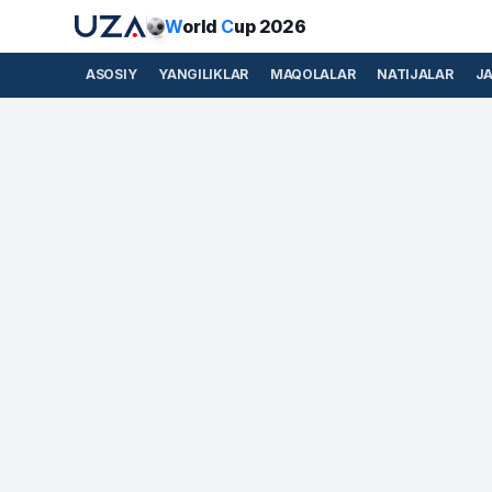
W
orld
C
up 2026
ASOSIY
YANGILIKLAR
MAQOLALAR
NATIJALAR
J