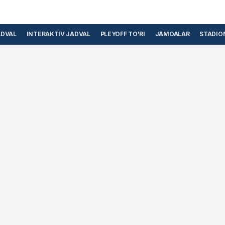
ADVAL
INTERAKTIV JADVAL
PLEYOFF TO'RI
JAMOALAR
STADIO