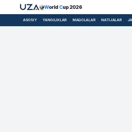
W
orld
C
up 2026
ASOSIY
YANGILIKLAR
MAQOLALAR
NATIJALAR
J